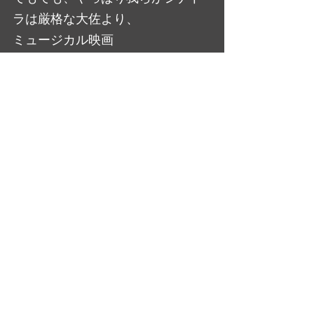
ラは厳格な大佐より、
ミュージカル映画
の“womanizer“のほうが似合わな
いか？
大橋美加のシネマフル・デイズ
最新記事
すべて表示