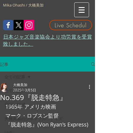
Mika Ohashi / 大橋美加
Live Schedul
​日本ジャズ音楽協会より功労賞を受賞
致しました。
記事
全ての記事
大橋美加
2025年3月5日
全ての記事
No.369『脱走特急』
日記・雑感
1965年 アメリカ映画
マーク・ロブスン監督
大橋美加のシネマフル・デイズ
『脱走特急』(Von Ryan's Express)
LIVE