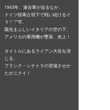
1943年、連合軍が迫るなか、
テレビ・ラジオ
ドイツ陸軍占領下で戦い続けるイ
タリア軍。
新作映画紹介
陽光まぶしいイタリアの空の下、
アメリカの軍用機が墜落、炎上！
タイトルにあるライアン大佐を演
じる、
フランク・シナトラの登場させか
たがニクイ！