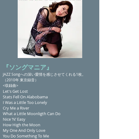
『ソングマニア』
JAZZ Songへの深い愛情を感じさせてくれる1枚。
（2010年 東京録音）
<収録曲>
Let's Get Lost
Stats Fell On Alabobama
I Was a Little Too Lonely
Cry Me a River
What a Little Moonligth Can Do
Nice ‘N’ Easy
How High the Moon
My One And Only Love
You Do Something To Me