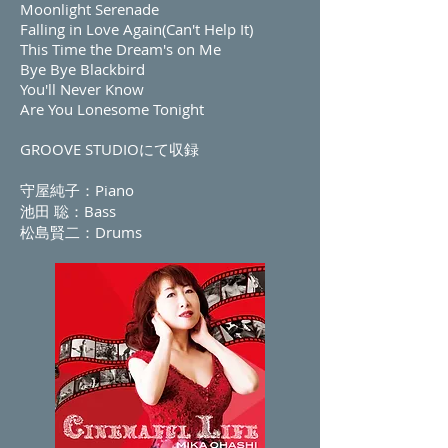
Moonlight Serenade
Falling in Love Again(Can't Help It)
This Time the Dream's on Me
Bye Bye Blackbird
You'll Never Know
Are You Lonesome Tonight
GROOVE STUDIOにて収録
守屋純子：Piano
池田 聡：Bass
松島賢二：Drums