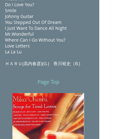
Do I Love You?
Smile
Johnny Guitar
You Stepped Out Of Dream
I Just Want To Dance All Night
Mr.Wonderful
Where Can I Go Without You?
Love Letters
La La Lu
ＨＡＲＵ(高内春彦)(G.) 香川裕史（B.)
Page Top