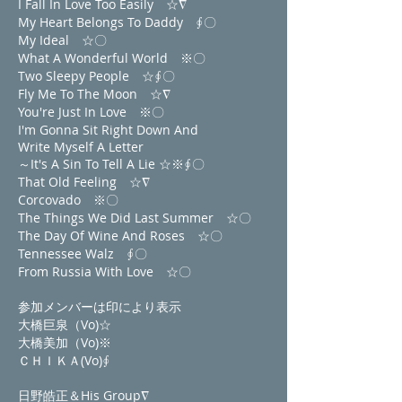
I Fall In Love Too Easily ☆∇
My Heart Belongs To Daddy ∮〇
My Ideal ☆〇
What A Wonderful World ※〇
Two Sleepy People ☆∮〇
Fly Me To The Moon ☆∇
You're Just In Love ※〇
I'm Gonna Sit Right Down And
Write Myself A Letter
～It's A Sin To Tell A Lie ☆※∮〇
That Old Feeling ☆∇
Corcovado ※〇
The Things We Did Last Summer ☆〇
The Day Of Wine And Roses ☆〇
Tennessee Walz ∮〇
From Russia With Love ☆〇
参加メンバーは印により表示
大橋巨泉（Vo)☆
大橋美加（Vo)※
ＣＨＩＫＡ(Vo)∮
日野皓正＆His Group∇