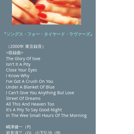
『ソングス・フォー・タイヤード・ラヴァーズ』
（2000年 東京録音）
<収録曲>
The Glory Of love
Isn't It A Pity
Close Your Eyes
I Know Why
I've Got A Crush On You
Under A Blanket Of Blue
I Can't Give You Anything But Love
Street Of Dreams
All This And Heaven Too
It's A Pity To Say Good-Night
In The Wee Small Hours Of The Morning
嶋津健一（P)
岩見淳三（G) 山下弘治（B)