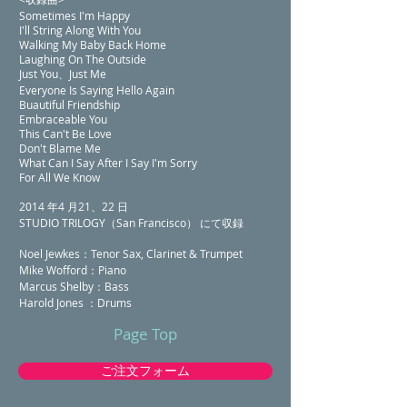
Sometimes I'm Happy
I'll String Along With You
Walking My Baby Back Home
Laughing On The Outside
Just You、Just Me
Everyone Is Saying Hello Again
Buautiful Friendship
Embraceable You
This Can't Be Love
Don't Blame Me
What Can I Say After I Say I'm Sorry
For All We Know
2014 年4 月21、22 日
STUDIO TRILOGY（San Francisco） にて収録
Noel Jewkes：Tenor Sax, Clarinet & Trumpet
Mike Wofford：Piano
Marcus Shelby：Bass
Harold Jones ：Drums
Page Top
ご注文フォーム