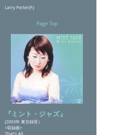
Larry Porter(P.)
Page Top
『ミント・ジャズ』
(2003年 東京録音）
<収録曲>
That's All