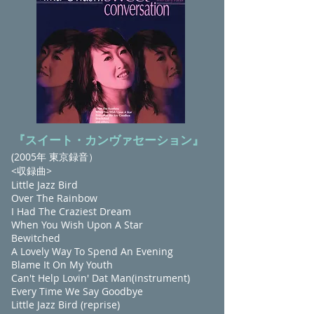
『スイート・カンヴァセーション』
(2005年 東京録音）
<収録曲>
Little Jazz Bird
Over The Rainbow
I Had The Craziest Dream
When You Wish Upon A Star
Bewitched
A Lovely Way To Spend An Evening
Blame It On My Youth
Can't Help Lovin' Dat Man(instrument)
Every Time We Say Goodbye
Little Jazz Bird (reprise)