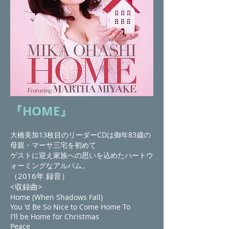
『HOME』
大橋美加13枚目のリーダーCDは御年83歳の
母親・マーサ三宅を初めて
ゲストに迎え家族への思いを込めたハートウ
ォーミングなアルバム。
（2016年 録音）
<収録曲>
Home (When Shadows Fall)
You 'd Be So Nice to Come Home To
I'll be Home for Christmas
Peace