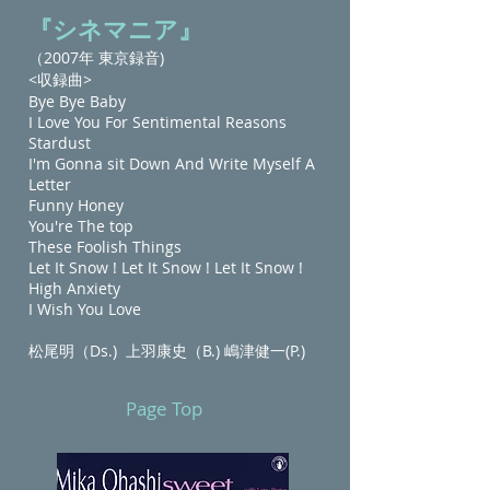
『シネマニア』
（2007年 東京録音)
<収録曲>
Bye Bye Baby
I Love You For Sentimental Reasons
Stardust
I'm Gonna sit Down And Write Myself A
Letter
Funny Honey
You're The top
These Foolish Things
Let It Snow ! Let It Snow ! Let It Snow !
High Anxiety
I Wish You Love
松尾明（Ds.) 上羽康史（B.) 嶋津健一(P.)
Page Top