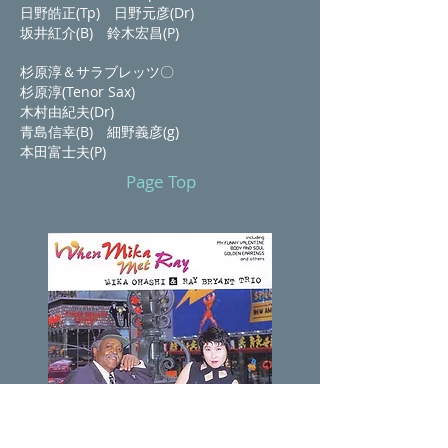
日野皓正(Tp) 日野元彦(Dr)
坂井紅介(B) 鈴木宏昌(P)
杉原淳＆サラブレッツ〇
杉原淳(Tenor Sax)
木村由紀夫(Dr)
青島信幸(B) 細野義彦(g)
本田富士夫(P)
Page Top