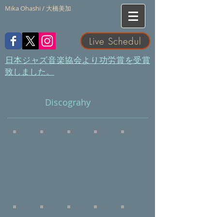
Mika Ohashi / 大橋美加
Live Schedul
​日本ジャズ音楽協会より功労賞を受賞
致しました。
Discograhy