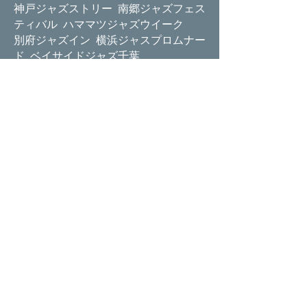
神戸ジャズストリー 南郷ジャズフェス
ティバル ハママツジャズウイーク
別府ジャズイン 横浜ジャスプロムナー
ド ベイサイドジャズ千葉
永遠のスクリーンミュージック 阿佐
ヶ谷ジャズストリート
墨田ジャズストリート
...etc．
著 作
「気まぐれレディのＪＡＺＺ in
Cinema」「唇にジャズ・ソング」
「私の偏愛シネマ・ガイド」「父・巨
泉」
他 劇場用パンフレットへの寄稿多数
ok.music@yd6.so-net.ne.jp