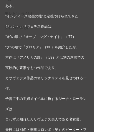
ある。
テレビ・ラジオ
“インディーズ映画の雄”と定義づけられてきた
ジョン・カサヴェテス作品は、
新作映画紹介
“オ“の項で『オープニング・ナイト』（‘77）
“ク“の項で『グロリア』（‘80）を紹介したが、
本作は『アメリカの影』（’59）とは別の意味での
実験的な要素をもつ作品であり、
カサヴェテス作品のオリジナリティを見せつける一
作。 
子育て中の主婦メイベルに扮するジーナ・ローラン
ズは
言わずと知れたカサヴェテス夫人である名女優、
夫役には別名・刑事コロンボ（笑）のピーター・フ