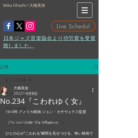
Mika Ohashi / 大橋美加
Live Schedul
​日本ジャズ音楽協会より功労賞を受賞
致しました。
記事
全ての記事
大橋美加
2022年9月8日
全ての記事
No.234『こわれゆく女』
日記・雑感
1974年 アメリカ映画 ジョン・カサヴェテス監督
（Woman Under the Influence） 
大橋美加のシネマフル・デイズ
ひとの心が”こわれる“瞬間を見せつける、怖い映画で
LIVE