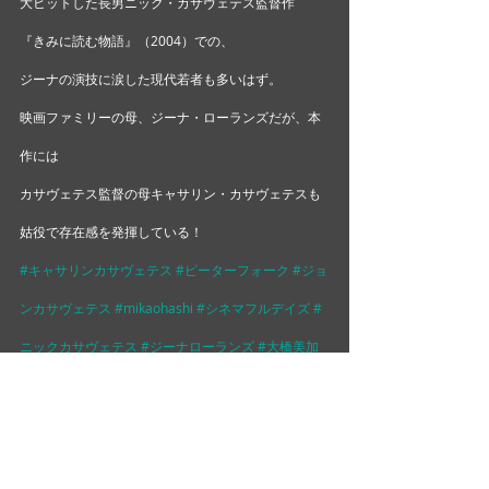
大ヒットした長男ニック・カサヴェテス監督作
『きみに読む物語』（2004）での、
ジーナの演技に涙した現代若者も多いはず。 
映画ファミリーの母、ジーナ・ローランズだが、本
作には
カサヴェテス監督の母キャサリン・カサヴェテスも
姑役で存在感を発揮している！
#キャサリンカサヴェテス
#ピーターフォーク
#ジョ
ンカサヴェテス
#mikaohashi
#シネマフルデイズ
#
ニックカサヴェテス
#ジーナローランズ
#大橋美加