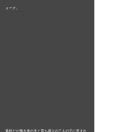
ォーク。 
素朴だが働き者の夫と育ち盛りの三人の子に恵まれ