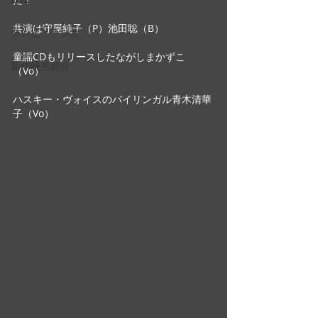
共演は守屋純子（P）池田聡（B）
テレビ・ラジオ
童謡CDもリリースしたながしまかずこ
新作映画紹介
（Vo）
ハスキー・ヴォイスのバイリンガル青木清華
子（Vo）