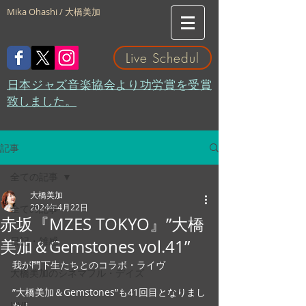
Mika Ohashi / 大橋美加
Live Schedul
​日本ジャズ音楽協会より功労賞を受賞
致しました。
記事
全ての記事
大橋美加
2024年4月22日
全ての記事
赤坂『MZES TOKYO』”大橋
日記・雑感
美加＆Gemstones vol.41”
我が門下生たちとのコラボ・ライヴ
大橋美加のシネマフル・デイズ
”大橋美加＆Gemstones”も41回目となりまし
LIVE
た！