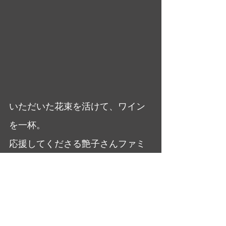
いただいた花束を活けて、ワイン
を一杯。
応援してくださる艶子さんファミ
リー、
足立ロータリークラブのかたが
た、
皆さんに感謝！