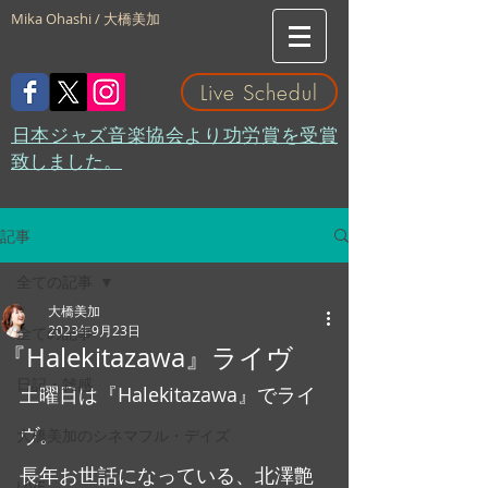
Mika Ohashi / 大橋美加
Live Schedul
​日本ジャズ音楽協会より功労賞を受賞
致しました。
記事
全ての記事
大橋美加
2023年9月23日
全ての記事
『Halekitazawa』ライヴ
日記・雑感
土曜日は『Halekitazawa』でライ
ヴ。
大橋美加のシネマフル・デイズ
長年お世話になっている、北澤艶
LIVE