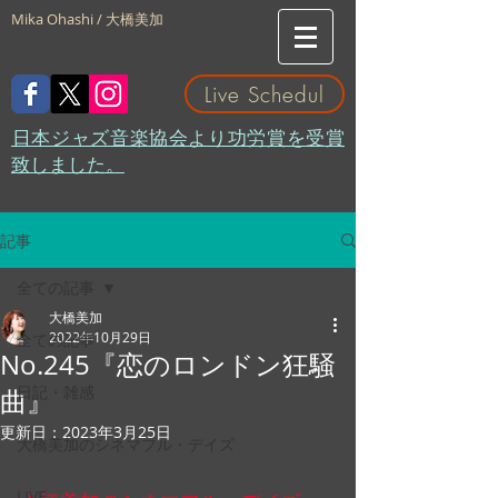
Mika Ohashi / 大橋美加
Live Schedul
​日本ジャズ音楽協会より功労賞を受賞
致しました。
記事
全ての記事
大橋美加
2022年10月29日
全ての記事
No.245『恋のロンドン狂騒
日記・雑感
曲』
更新日：
2023年3月25日
大橋美加のシネマフル・デイズ
LIVE