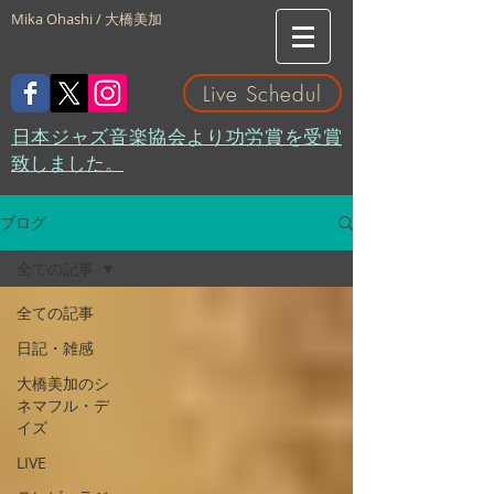
Mika Ohashi / 大橋美加
Live Schedul
​日本ジャズ音楽協会より功労賞を受賞
致しました。
ブログ
全ての記事
全ての記事
日記・雑感
大橋美加のシ
ネマフル・デ
イズ
LIVE