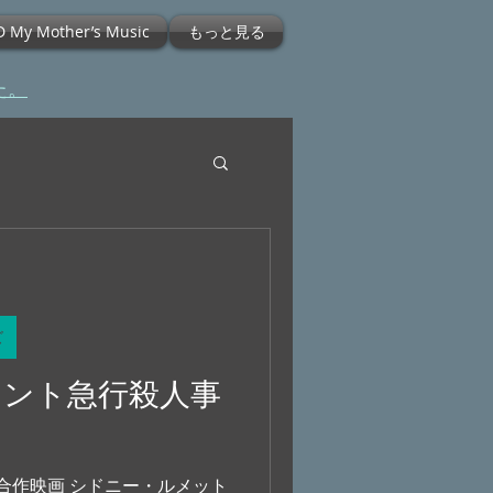
D My Mother’s Music
もっと見る
た。
ズ
リエント急行殺人事
ス合作映画 シドニー・ルメット