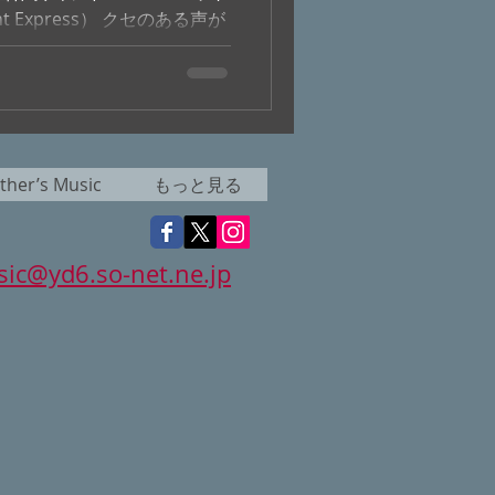
ient Express） クセのある声が
ルバート・フィニーが、 名
した唯一の作品。...
her’s Music
もっと見る
ic@yd6.so-net.ne.jp