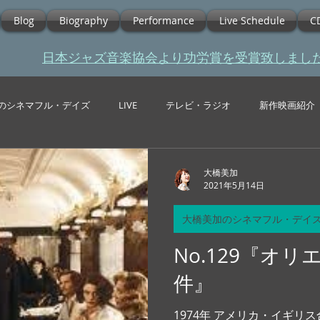
Blog
Biography
Performance
Live Schedule
C
​日本ジャズ音楽協会より功労賞を受賞致しまし
のシネマフル・デイズ
LIVE
テレビ・ラジオ
新作映画紹介
大橋美加
2021年5月14日
大橋美加のシネマフル・デイ
No.129『オ
件』
1974年 アメリカ・イギリ