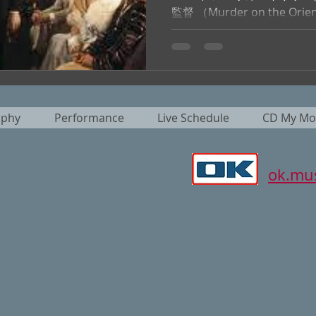
監督 （Murder on the Or
特徴的なイギリスの演技派ア
探偵エルキュール・ポワロに扮
aphy
Performance
Live Schedule
CD My Mot
ok.mus