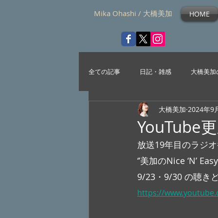
Mika Ohashi / 大橋美加
HOME
全ての記事
日記・雑感
大橋美加
大橋美加
2024年9
YouTub
放送19年目のラジ
‘’美加のNice ‘N’ Eas
9/23・9/30 の
https://www.youtub