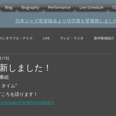
Blog
Biography
Performance
Live Schedule
C
​日本ジャズ音楽協会より功労賞を受賞致しまし
のシネマフル・デイズ
LIVE
テレビ・ラジオ
新作映画紹介
月17日
e更新しました！
オ番組
y タイム‘’
聴きどころを語ります！
e.com/watch?v=M3uFhjN6dHs