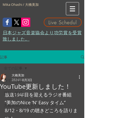
Mika Ohashi / 大橋美加
Live Schedul
​日本ジャズ音楽協会より功労賞を受賞
致しました。
記事
全ての記事
大橋美加
2024年8月3日
全ての記事
YouTube更新しました！
日記・雑感
放送19年目を迎えるラジオ番組
‘’美加のNice ‘N’ Easy タイム‘’
大橋美加のシネマフル・デイズ
8/12・8/19 の聴きどころを語りま
LIVE