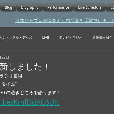
Blog
Biography
Performance
Live Schedule
C
​日本ジャズ音楽協会より功労賞を受賞致しまし
のシネマフル・デイズ
LIVE
テレビ・ラジオ
新作映画紹介
月29日
e更新しました！
るラジオ番組
y タイム‘’
/23 6/30 の聴きどころを語ります！
tu.be/KmfDdAC6UIc