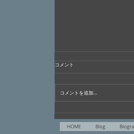
コメント
コメントを追加…
ラジオ番組”美加の
Nice’N’Easyタイム”
HOME
Blog
Biogr