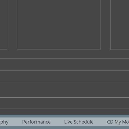
YouTube更新しました！
ラジ
Nic
aphy
Performance
Live Schedule
CD My Mot