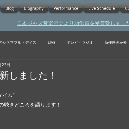
Blog
Biography
Performance
Live Schedule
C
​日本ジャズ音楽協会より功労賞を受賞致しまし
のシネマフル・デイズ
LIVE
テレビ・ラジオ
新作映画紹介
月22日
e更新しました！
yタイム”
ア分の聴きどころを語ります！