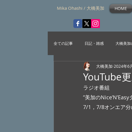
Mika Ohashi / 大橋美加
HOME
全ての記事
日記・雑感
大橋美加
大橋美加
2024年6
YouTub
ラジオ番組
”美加のNice’N’Eas
7/1，7/8オンエ