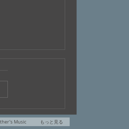
オ番組”美加の
e’N’Easyタイム”
her’s Music
もっと見る