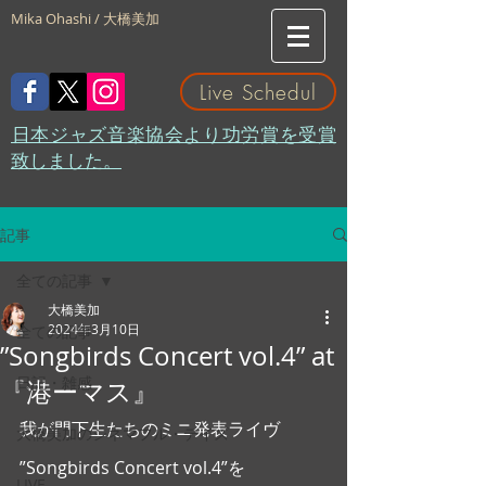
Mika Ohashi / 大橋美加
Live Schedul
​日本ジャズ音楽協会より功労賞を受賞
致しました。
記事
全ての記事
大橋美加
2024年3月10日
全ての記事
”Songbirds Concert vol.4” at
日記・雑感
『港ーマス』
我が門下生たちのミニ発表ライヴ
大橋美加のシネマフル・デイズ
”Songbirds Concert vol.4”を
LIVE