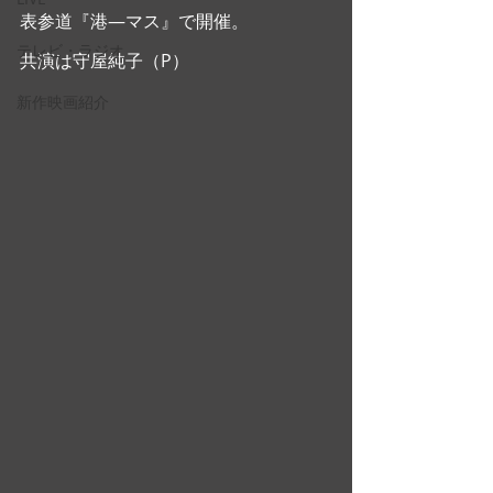
表参道『港―マス』で開催。
テレビ・ラジオ
共演は守屋純子（P）
新作映画紹介