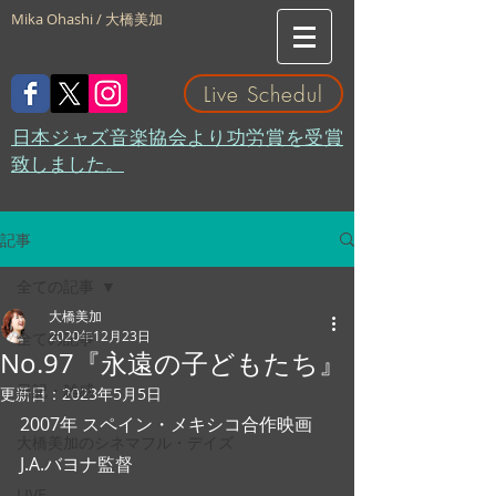
Mika Ohashi / 大橋美加
Live Schedul
​日本ジャズ音楽協会より功労賞を受賞
致しました。
記事
全ての記事
大橋美加
2020年12月23日
全ての記事
No.97『永遠の子どもたち』
日記・雑感
更新日：
2023年5月5日
2007年 スペイン・メキシコ合作映画  
大橋美加のシネマフル・デイズ
J.A.バヨナ監督
LIVE