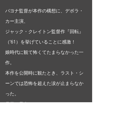
バヨナ監督が本作の構想に、デボラ・
カー主演、
ジャック・クレイトン監督作『回転』
（’61）を挙げていることに感激！
娘時代に観て怖くてたまらなかった一
作。
本作を公開時に観たとき、ラスト・シ
ーンでは恐怖を超えた涙が止まらなか
った。
母業の最中であったからか。
今回10数年ぶりに観なおし、
涙ではない大きな何かが心に降り立