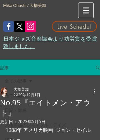
Mika Ohashi / 大橋美加
Live Schedul
​日本ジャズ音楽協会より功労賞を受賞
致しました。
記事
全ての記事
大橋美加
2020年12月1日
全ての記事
No.95『エイトメン・アウ
日記・雑感
ト』
更新日：
2023年5月5日
大橋美加のシネマフル・デイズ
1988年 アメリカ映画  ジョン・セイル
LIVE