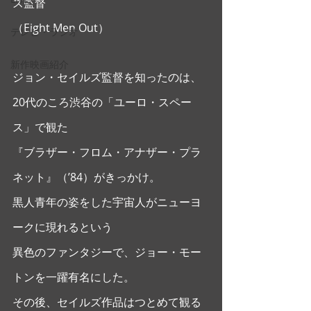
ズ監督
（Eight Men Out） 
テレビ・ラジオ
新作映画紹介
ジョン・セイルズ監督を知ったのは、
20代のころ渋谷の「ユーロ・スペー
ス」で観た
『ブラザー・フロム・アナザー・プラ
ネット』（’84）がきっかけ。
黒人青年の姿をした宇宙人がニューヨ
ークに現れるという
異色のファンタジーで、ジョー・モー
トンを一躍有名にした。
その後、セイルズ作品はつとめて観る