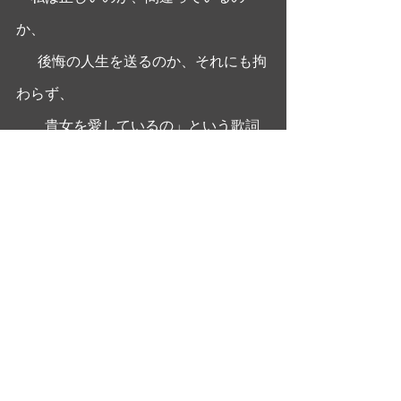
か、
      後悔の人生を送るのか、それにも拘
わらず、
        貴女を愛しているの」という歌詞
を持つ美しい歌曲。
セイルズ監督に会えたら、ジャズソン
グ談義、したいなあ・・・  
#ジョンセイルズ
#ユーロスペース
#mikaohashi
#シネマフルデイズ
#大
橋美加
大橋美加のシネマフル・デイズ