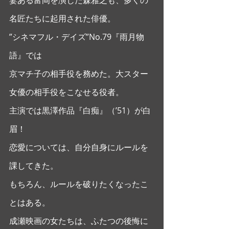
妻ある富岡を演じた森雅之も、多くの
名匠たちに起用された俳優。
”シネマフル・デイズ”No.79『雨月物
語』では
京マチ子の相手役を務めた。大スター
女優の相手役をこなせる役者。
主演では黒澤作品『白痴』（’51）が白
眉！ 
恋愛については、自分自身にルールを
課してきた。
もちろん、ルールを破りたくなったこ
とはある。
成瀬映画の女たちは、ふたつの後悔に