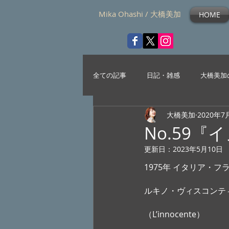
Mika Ohashi / 大橋美加
HOME
全ての記事
日記・雑感
大橋美加
大橋美加
2020年7
No.59『
更新日：
2023年5月10日
1975年 イタリア・フ
ルキノ・ヴィスコンテ
（L’innocente） 