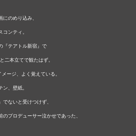
画にのめり込み、
スコンティ。
の『テアトル新宿』で
）と二本立てで観たはず。 
るイメージ、よく覚えている。
テン、壁紙。 
」でないと受けつけず、
前のプロデューサー泣かせであった、