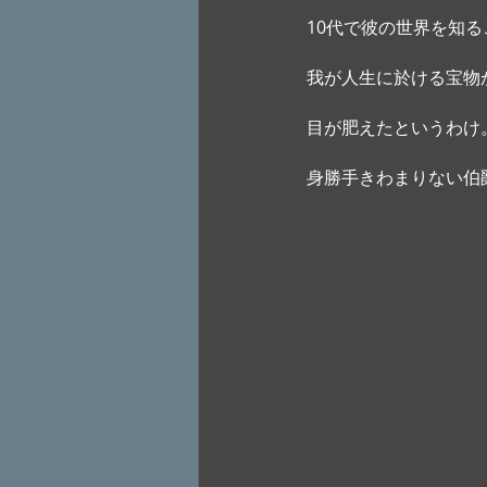
10代で彼の世界を知
我が人生に於ける宝物
目が肥えたというわけ。
身勝手きわまりない伯