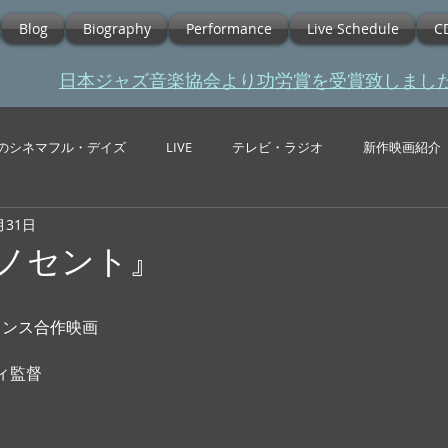
Blog
Biography
Performance
Live Schedule
C
​日本ジャズ音楽協会より功労賞を受賞致しまし
のシネマフル・デイズ
LIVE
テレビ・ラジオ
新作映画紹介
月31日
イノセント』
ランス合作映画 
ィ監督