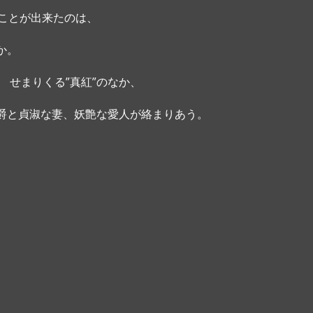
ることが出来たのは、
か。
 せまりくる”真紅”のなか、
爵と貞淑な妻、妖艶な愛人が絡まりあう。 