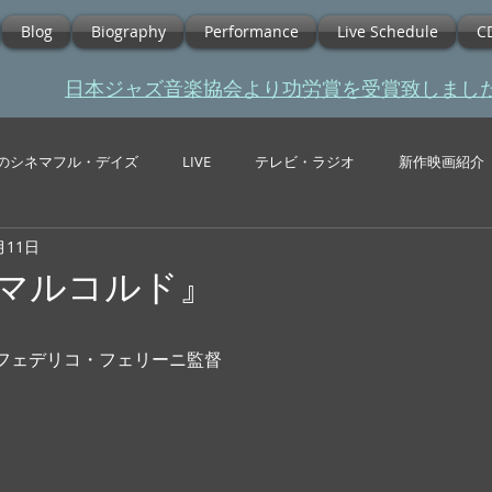
Blog
Biography
Performance
Live Schedule
C
​日本ジャズ音楽協会より功労賞を受賞致しまし
のシネマフル・デイズ
LIVE
テレビ・ラジオ
新作映画紹介
月11日
『アマルコルド』
  フェデリコ・フェリーニ監督