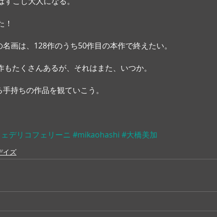
はすこし大人になる。
！ 
の名画は、128作のうち50作目の本作で終えたい。
名作もたくさんあるが、それはまた、いつか。
まる手持ちの作品を観ていこう。
フェデリコフェリーニ
#mikaohashi
#大橋美加
デイズ