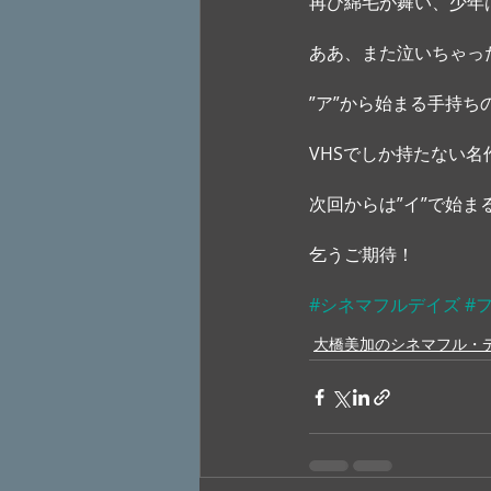
再び綿毛が舞い、少年
ああ、また泣いちゃった
”ア”から始まる手持ち
VHSでしか持たない
次回からは”イ”で始
乞うご期待！
#シネマフルデイズ
#
大橋美加のシネマフル・