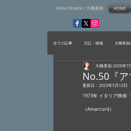
Mika Ohashi / 大橋美加
HOME
全ての記事
日記・雑感
大橋美加
大橋美加
2020年7
No.50
更新日：
2023年5月12日
1973年 イタリア映画
（Amarcord） 