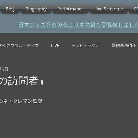
Blog
Biography
Performance
Live Schedule
C
​日本ジャズ音楽協会より功労賞を受賞致しまし
のシネマフル・デイズ
LIVE
テレビ・ラジオ
新作映画紹介
月5日
雨の訪問者』
  ルネ・クレマン監督