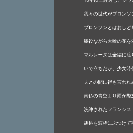
10年以上経過し、シ
我々の世代がブロンソ
ブロンソンとはおしど
脇役ながら大輪の花を
マルレーヌは全編に渡
いで立ちだが、少女時
夫との間に得も言われ
南仏の青空より雨が際
洗練されたフランシス
胡桃を窓枠にぶつけて