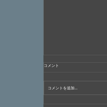
コメント
コメントを追加…
”大橋美加のシネマフル・デイ