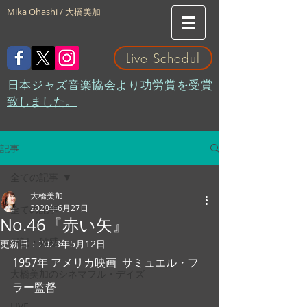
Mika Ohashi / 大橋美加
Live Schedul
​日本ジャズ音楽協会より功労賞を受賞
致しました。
記事
全ての記事
大橋美加
2020年6月27日
全ての記事
No.46『赤い矢』
日記・雑感
更新日：
2023年5月12日
1957年 アメリカ映画  サミュエル・フ
大橋美加のシネマフル・デイズ
ラー監督
LIVE