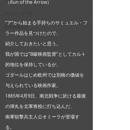
（Run of the Arrow） 
テレビ・ラジオ
”ア”から始まる手持ちのサミュエル・フ
新作映画紹介
ラー作品を見つけたので、
紹介しておきたいと思う。
我が国では”B級映画監督”としてカルト
的地位を保持しているが、
ゴダールはじめ欧州では別格の価値を
与えられている映画作家。 
1865年4月9日、南北戦争に於ける最後
の弾丸を北軍将校に打ち込んだ、
南軍狙撃兵主人公オミーラが登場す
る。