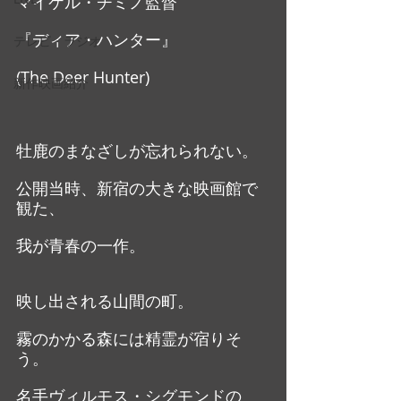
マイケル・チミノ監督
『ディア・ハンター』
テレビ・ラジオ
(The Deer Hunter)
新作映画紹介
牡鹿のまなざしが忘れられない。
公開当時、新宿の大きな映画館で
観た、
我が青春の一作。
映し出される山間の町。
霧のかかる森には精霊が宿りそ
う。
名手ヴィルモス・シグモンドの