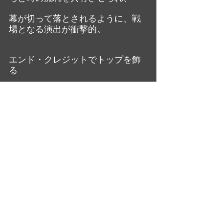
幕が切って落とされるように、戦
場となる演出が衝撃的。
エンド・クレジットでトップを飾
る
クリストファー・ウォーケンのエ
ンジェリックな笑顔に、
本作の全てが集約されている。
大橋美加のシネマフル・デイズ
最新記事
すべて表示