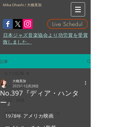
Mika Ohashi / 大橋美加
Live Schedul
​日本ジャズ音楽協会より功労賞を受賞
致しました。
記事
全ての記事
大橋美加
2025年12月29日
全ての記事
No.397『ディア・ハンタ
日記・雑感
ー』
大橋美加のシネマフル・デイズ
1978年 アメリカ映画　
LIVE