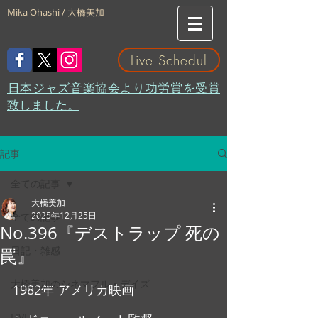
Mika Ohashi / 大橋美加
Live Schedul
​日本ジャズ音楽協会より功労賞を受賞
致しました。
記事
全ての記事
大橋美加
2025年12月25日
全ての記事
No.396『デストラップ 死の
日記・雑感
罠』
大橋美加のシネマフル・デイズ
1982年 アメリカ映画
LIVE