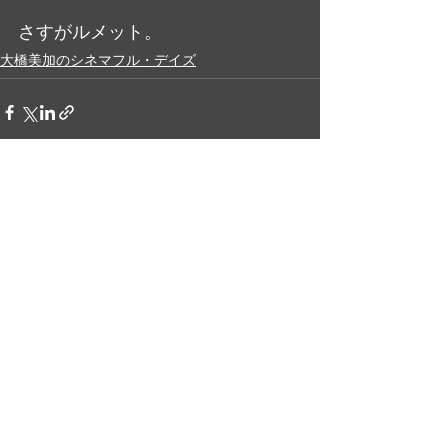
さすがルメット。
大橋美加のシネマフル・デイズ
最新記事
すべて表示