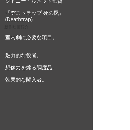
シドニー・ルメット監督
『デストラップ 死の罠』
テレビ・ラジオ
(Deathtrap)
新作映画紹介
室内劇に必要な項目。
魅力的な役者。
想像力を煽る調度品。
効果的な闖入者。