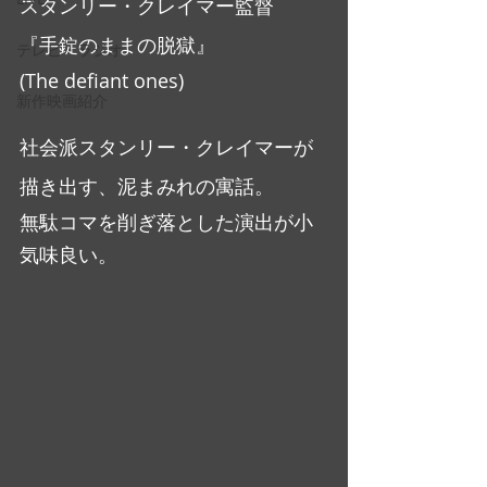
スタンリー・クレイマー監督
『手錠のままの脱獄』
テレビ・ラジオ
(The defiant ones)
新作映画紹介
社会派スタンリー・クレイマーが
描き出す、泥まみれの寓話。
無駄コマを削ぎ落とした演出が小
気味良い。