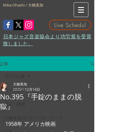
Mika Ohashi / 大橋美加
Live Schedul
​日本ジャズ音楽協会より功労賞を受賞
致しました。
記事
全ての記事
大橋美加
2025年12月14日
全ての記事
No.395『手錠のままの脱
日記・雑感
獄』
大橋美加のシネマフル・デイズ
1958年 アメリカ映画
LIVE