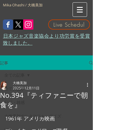
Mika Ohashi / 大橋美加
Live Schedul
​日本ジャズ音楽協会より功労賞を受賞
致しました。
記事
全ての記事
大橋美加
2025年12月11日
全ての記事
No.394『ティファニーで朝
日記・雑感
食を』
大橋美加のシネマフル・デイズ
1961年 アメリカ映画
LIVE