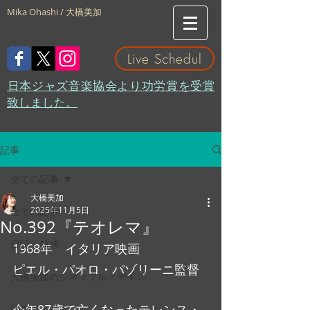
Mika Ohashi / 大橋美加
Live Schedul
​日本ジャズ音楽協会より功労賞を受賞
致しました。
記事
全ての記事
大橋美加
2025年11月5日
全ての記事
No.392『テオレマ』
日記・雑感
1968年　イタリア映画
ピエル・パオロ・パゾリーニ監督
大橋美加のシネマフル・デイズ
今年87歳で亡くなったテレンス・
LIVE