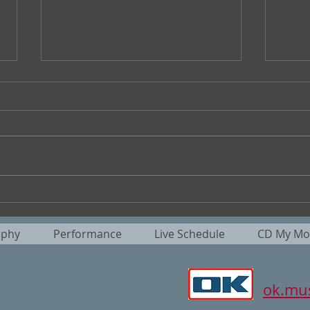
”大橋美加のシネマフル・デイ
No
ズ” No.400
る』
aphy
Performance
Live Schedule
CD My Mot
ok.mus