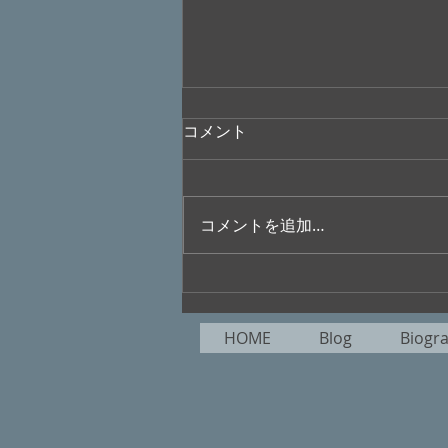
コメント
コメントを追加…
”大橋美加のシネマフル・デイ
ズ”No.401
HOME
Blog
Biogr