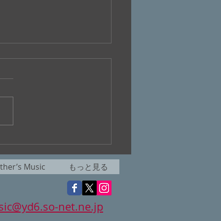
.399『天国は待ってくれ
her’s Music
もっと見る
ic@yd6.so-net.ne.jp