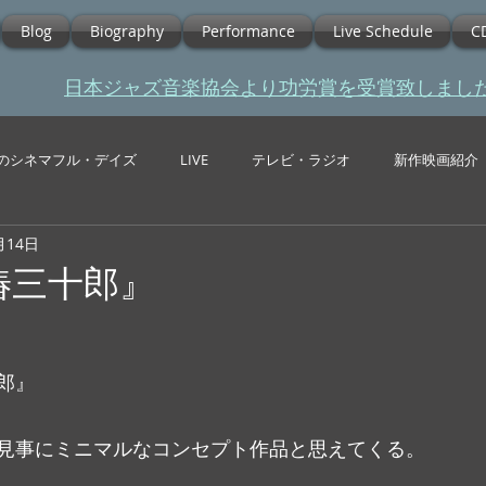
Blog
Biography
Performance
Live Schedule
C
​日本ジャズ音楽協会より功労賞を受賞致しまし
のシネマフル・デイズ
LIVE
テレビ・ラジオ
新作映画紹介
月14日
『椿三十郎』
郎』
見事にミニマルなコンセプト作品と思えてくる。