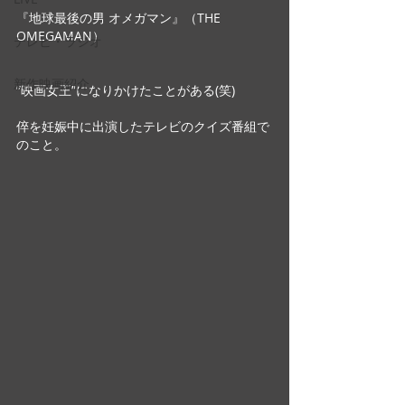
『地球最後の男 オメガマン』（THE 
OMEGAMAN）
テレビ・ラジオ
新作映画紹介
”映画女王”になりかけたことがある(笑)
倅を妊娠中に出演したテレビのクイズ番組で
のこと。