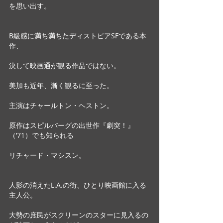
を思い出す。
B級感に満ち満ちたディストピアSFである本
作、
決して映画通が観る作品ではない。
美加も近年、漸く観るに至った。
主演はチャールトン・ヘストン。
原作はスピルバーグの出世作『劇突！』
（’71）でも知られる
リチャード・マシスン。
人影の消えたL.A.の街、ひとり映画館に入る
主人公。
大勢の庶民がスクリーンのスターに見入るの