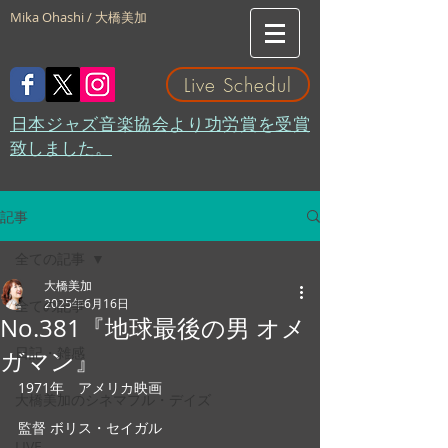
Mika Ohashi / 大橋美加
Live Schedul
​日本ジャズ音楽協会より功労賞を受賞
致しました。
記事
全ての記事
大橋美加
2025年6月16日
全ての記事
No.381『地球最後の男 オメ
日記・雑感
ガマン』
1971年　アメリカ映画
大橋美加のシネマフル・デイズ
監督 ボリス・セイガル
LIVE