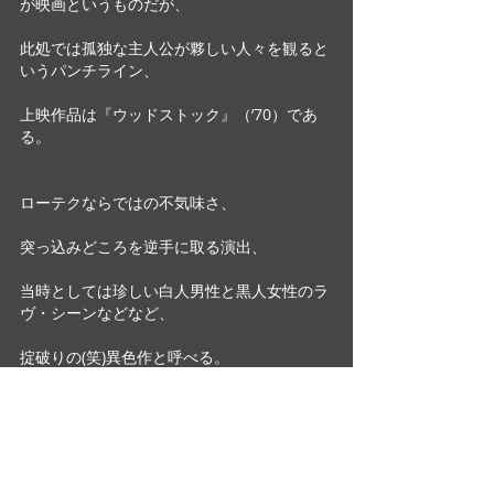
が映画というものだが、
此処では孤独な主人公が夥しい人々を観ると
いうパンチライン、
上映作品は『ウッドストック』（’70）であ
る。
ローテクならではの不気味さ、
突っ込みどころを逆手に取る演出、
当時としては珍しい白人男性と黒人女性のラ
ヴ・シーンなどなど、
掟破りの(笑)異色作と呼べる。
”映画女王”になりかけたとき、おなかにいた
我が倅は、
のちに映画マニアとなる。