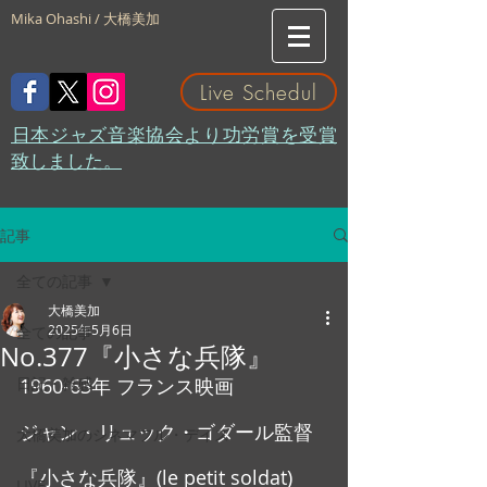
Mika Ohashi / 大橋美加
Live Schedul
​日本ジャズ音楽協会より功労賞を受賞
致しました。
記事
全ての記事
大橋美加
2025年5月6日
全ての記事
No.377『小さな兵隊』
日記・雑感
1960-63年 フランス映画
ジャン・リュック・ゴダール監督
大橋美加のシネマフル・デイズ
『小さな兵隊』(le petit soldat)
LIVE