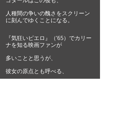
人種間の争いの醜さをスクリーン
に刻んでゆくことになる。
『気狂いピエロ』（’65）でカリー
ナを知る映画ファンが
多いことと思うが、
彼女の原点とも呼べる、
本作に於ける”灰色のヴェラスケス
の瞳”に
惑わされて欲しい。
大橋美加のシネマフル・デイズ