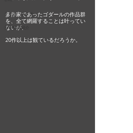
テレビ・ラジオ
多作家であったゴダールの作品群
を、全て網羅することは叶ってい
ないが、
新作映画紹介
20作以上は観ているだろうか。