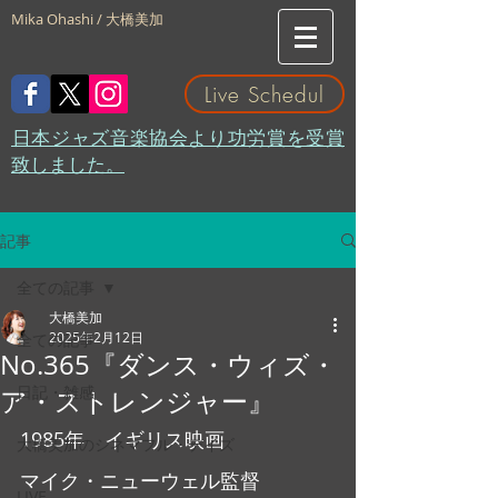
Mika Ohashi / 大橋美加
Live Schedul
​日本ジャズ音楽協会より功労賞を受賞
致しました。
記事
全ての記事
大橋美加
2025年2月12日
全ての記事
No.365『ダンス・ウィズ・
日記・雑感
ア・ストレンジャー』
1985年　イギリス映画
大橋美加のシネマフル・デイズ
マイク・ニューウェル監督
LIVE