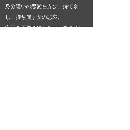
身分違いの恋愛を弄び、持て余
し、持ち崩す女の悲哀。
実話を下敷きにしながらスタイリ
ッシュな画づくりに徹した点は大
いに買う。
霧の中でヒロインが着けていた、
不釣り合いなロザリオが心に残
る。
大橋美加のシネマフル・デイズ