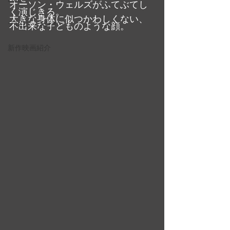
オーソン・ウェルズがふてぶてし
く演じきる。
大きな身体に似つかわしくない、
テレビ・ラジオ
不出来な子どものような顔。
新作映画紹介