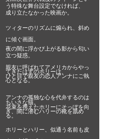
う特殊な舞台設定でなければ、
成り立たなかった映画か。
ツィターのリズムに煽られ、斜め
に傾ぐ画面。
夜の闇に浮かび上がる影から匂い
立つ疑惑。
親友に呼ばれてアメリカからやっ
てきたはずのホリーは、
ひと目で親友の恋人アンナにご執
心となる。
アンナの孤独な心を代弁するのは
ちいさな猫。
花束を携えたホリーにそっぽを向
き、闇に潜むハリーの靴を舐め
る。
ホリーとハリー、似通う名前も皮