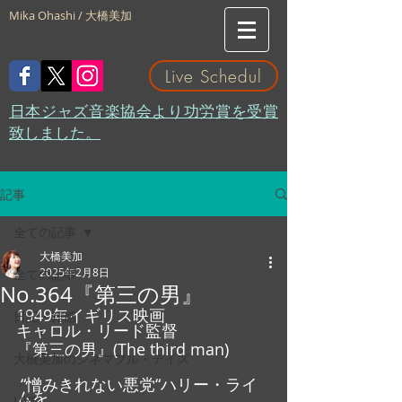
Mika Ohashi / 大橋美加
Live Schedul
​日本ジャズ音楽協会より功労賞を受賞
致しました。
記事
全ての記事
大橋美加
2025年2月8日
全ての記事
No.364『第三の男』
1949年イギリス映画
日記・雑感
キャロル・リード監督
『第三の男』(The third man)
大橋美加のシネマフル・デイズ
 “憎みきれない悪党“ハリー・ライ
ムを
LIVE