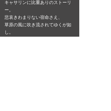
キャサリンに比重ありのストーリ
ー。
悲哀きわまりない宿命さえ、
草原の風に吹き流されてゆくが如
し。
人間の無力を見せつける、
無常観の漂う人間ドラマである。
大橋美加のシネマフル・デイズ
最新記事
すべて表示