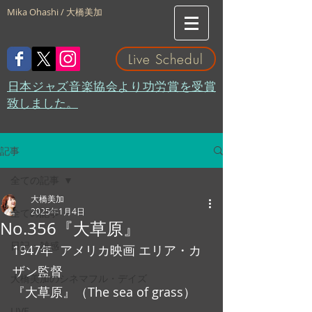
Mika Ohashi / 大橋美加
Live Schedul
​日本ジャズ音楽協会より功労賞を受賞
致しました。
記事
全ての記事
大橋美加
2025年1月4日
全ての記事
No.356『大草原』
日記・雑感
1947年  アメリカ映画 エリア・カ
ザン監督
大橋美加のシネマフル・デイズ
『大草原』（The sea of grass）
LIVE