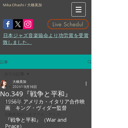
Mika Ohashi / 大橋美加
Live Schedul
​日本ジャズ音楽協会より功労賞を受賞
致しました。
記事
全ての記事
大橋美加
2024年9月16日
全ての記事
No.349『戦争と平和』
日記・雑感
1956年 アメリカ・イタリア合作映
画　キング・ヴィダー監督
大橋美加のシネマフル・デイズ
『戦争と平和』（War and 
Peace）
LIVE