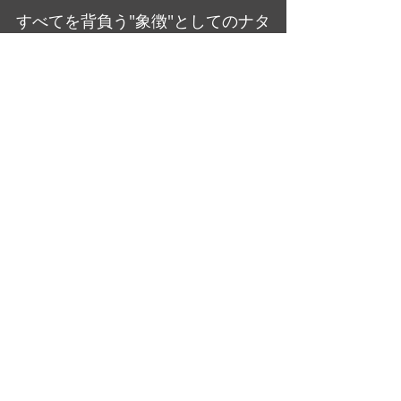
すべてを背負う"象徴"としてのナタ
ーシャを演じきったオードリーを
讃えたい。
大橋美加のシネマフル・デイズ
最新記事
すべて表示