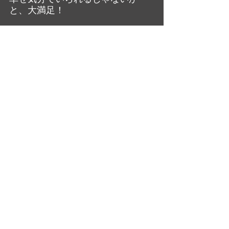
と、大満足！
それにしても、ティム・ロスの演
じたキャラ最高！
大橋美加のシネマフル・デイズ
最新記事
すべて表示