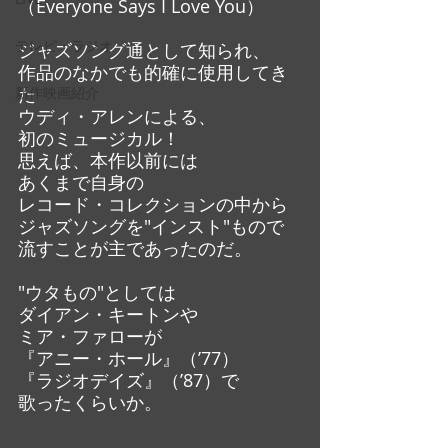
（Everyone Says I Love You）
テレビ・ラジオ
ジャズソング通として知られ、
作品のなかでも的確に使用してき
た
新作映画紹介
ウディ・アレンによる、
初のミュージカル！
思えば、本作以前には
あくまで自身の
レコード・コレクションの中から
ジャズソングを"インスト"もので
流すことが主であったのだ。
"ウタもの"としては
ダイアン・キートンや
ミア・ファローが
『アニー・ホール』（’77）
『ラジオデイズ』（’87）で
歌ったくらいか。