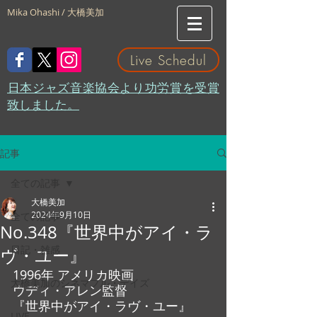
Mika Ohashi / 大橋美加
Live Schedul
​日本ジャズ音楽協会より功労賞を受賞
致しました。
記事
全ての記事
大橋美加
2024年9月10日
全ての記事
No.348『世界中がアイ・ラ
日記・雑感
ヴ・ユー』
1996年 アメリカ映画 
大橋美加のシネマフル・デイズ
ウディ・アレン監督
『世界中がアイ・ラヴ・ユー』
LIVE