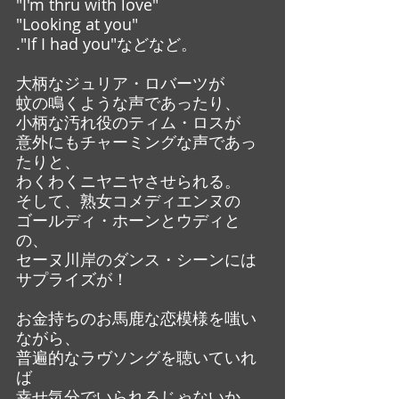
"I'm thru with love"
"Looking at you"
."If I had you"などなど。
大柄なジュリア・ロバーツが
蚊の鳴くような声であったり、
小柄な汚れ役のティム・ロスが
意外にもチャーミングな声であっ
たりと、
わくわくニヤニヤさせられる。
そして、熟女コメディエンヌの
ゴールディ・ホーンとウディと
の、
セーヌ川岸のダンス・シーンには
サプライズが！
お金持ちのお馬鹿な恋模様を嗤い
ながら、
普遍的なラヴソングを聴いていれ
ば
幸せ気分でいられるじゃないか