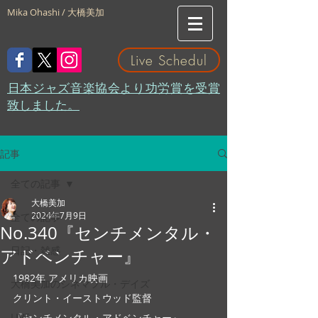
Mika Ohashi / 大橋美加
Live Schedul
​日本ジャズ音楽協会より功労賞を受賞
致しました。
記事
全ての記事
大橋美加
2024年7月9日
全ての記事
No.340『センチメンタル・
日記・雑感
アドベンチャー』
1982年 アメリカ映画
大橋美加のシネマフル・デイズ
クリント・イーストウッド監督
LIVE
『センチメンタル・アドベンチャー』