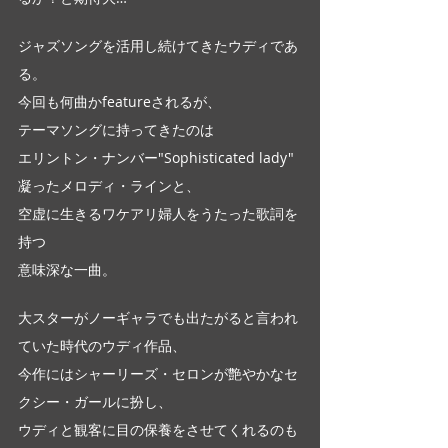
ジャズソングを活用し続けてきたウディであ
る。
今回も何曲かfeatureされるが、
テーマソングに持ってきたのは
エリントン・ナンバー"Sophisticated lady"
凝ったメロディ・ラインと、
空虚に生きるワケアリ婦人をうたった歌詞を
持つ
意味深な一曲。
大スターがノーギャラでも出たがると言われ
ていた時代のウディ作品、
今作にはシャーリーズ・セロンが艶やかなセ
クシー・ガールに扮し、
ウディと観客に目の保養をさせてくれるのも