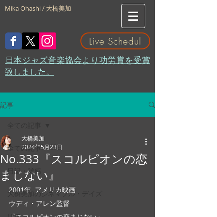
Mika Ohashi / 大橋美加
Live Schedul
​日本ジャズ音楽協会より功労賞を受賞
致しました。
記事
全ての記事
大橋美加
2024年5月23日
全ての記事
No.333『スコルピオンの恋
日記・雑感
まじない』
2001年  アメリカ映画
大橋美加のシネマフル・デイズ
ウディ・アレン監督
LIVE
『スコルピオンの恋まじない』