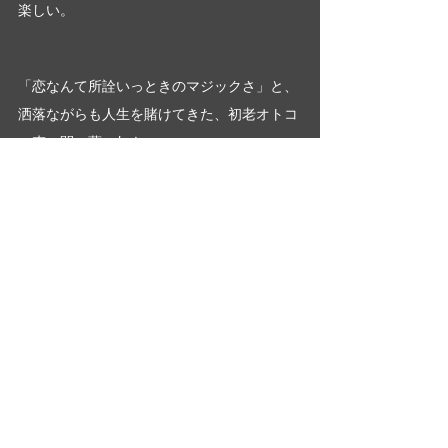
楽しい。
「恋なんて所詮いっときのマジックさ」と、
洒落ながらも人生を賭けてきた、初老オトコ
の束の間の夢の如き、
愛すべき一作である。
大橋美加のシネマフル・デイズ
最新記事
すべて表示