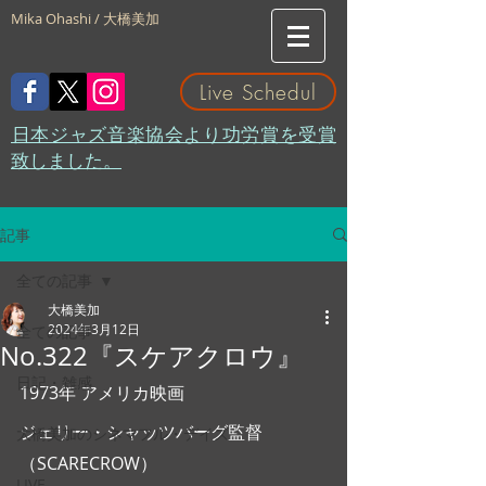
Mika Ohashi / 大橋美加
Live Schedul
​日本ジャズ音楽協会より功労賞を受賞
致しました。
記事
全ての記事
大橋美加
2024年3月12日
全ての記事
No.322『スケアクロウ』
日記・雑感
1973年 アメリカ映画
ジェリー・シャッツバーグ監督
大橋美加のシネマフル・デイズ
（SCARECROW）
LIVE