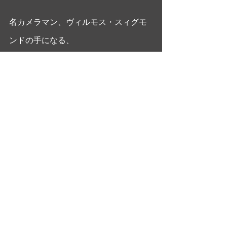
名カメラマン、ヴィルモス・スィグモ
ンドの手になる、
アンドリュー・ワイエスを想わせる
風景描写も忘れ難い。
大橋美加のシネマフル・デイズ
最新記事
すべて表示