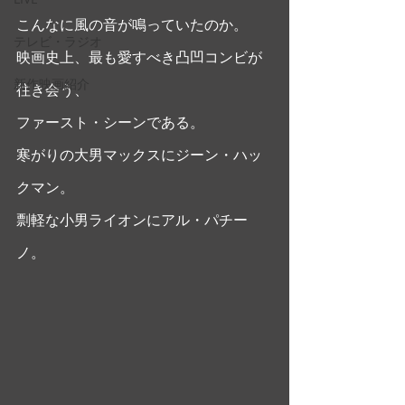
こんなに風の音が鳴っていたのか。
テレビ・ラジオ
映画史上、最も愛すべき凸凹コンビが
新作映画紹介
往き会う、
ファースト・シーンである。
寒がりの大男マックスにジーン・ハッ
クマン。
剽軽な小男ライオンにアル・パチー
ノ。