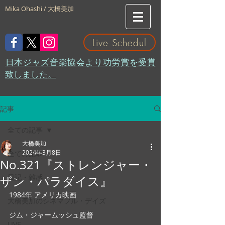
Mika Ohashi / 大橋美加
Live Schedul
​日本ジャズ音楽協会より功労賞を受賞
致しました。
記事
全ての記事
大橋美加
2024年3月8日
全ての記事
No.321『ストレンジャー・
日記・雑感
ザン・パラダイス』
1984年 アメリカ映画
大橋美加のシネマフル・デイズ
ジム・ジャームッシュ監督
LIVE