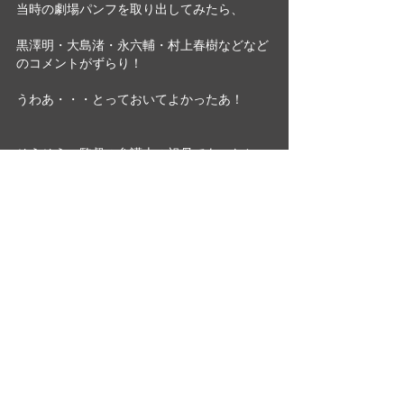
当時の劇場パンフを取り出してみたら、
黒澤明・大島渚・永六輔・村上春樹などなど
のコメントがずらり！
うわあ・・・とっておいてよかったあ！
そうそう、監督の弁護士の祖母であったとい
う
起きあがり小法師みたいなロッテ叔母さん
も、一見の価値あり。
大橋美加のシネマフル・デイズ
最新記事
すべて表示