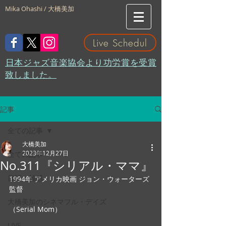
Mika Ohashi / 大橋美加
Live Schedul
​日本ジャズ音楽協会より功労賞を受賞
致しました。
記事
全ての記事
大橋美加
2023年12月27日
全ての記事
No.311『シリアル・ママ』
日記・雑感
1994年 アメリカ映画 ジョン・ウォーターズ
監督
大橋美加のシネマフル・デイズ
（Serial Mom）
LIVE