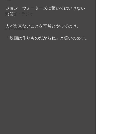
ジョン・ウォーターズに驚いてはいけない
テレビ・ラジオ
（笑）
人が出来ないことを平然とやってのけ、
新作映画紹介
「映画は作りものだからね」と笑いのめす。