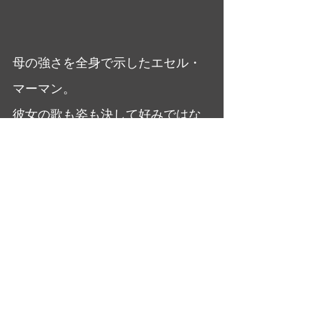
母の強さを全身で示したエセル・
マーマン。
彼女の歌も姿も決して好みではな
いが、
ラスト近くのソロ・シーンでは必
ず涙、涙・・・
笑いと涙で心の憂さを吹き飛ばせ
る
ミュージカル作品は多くない。必
見の一作！