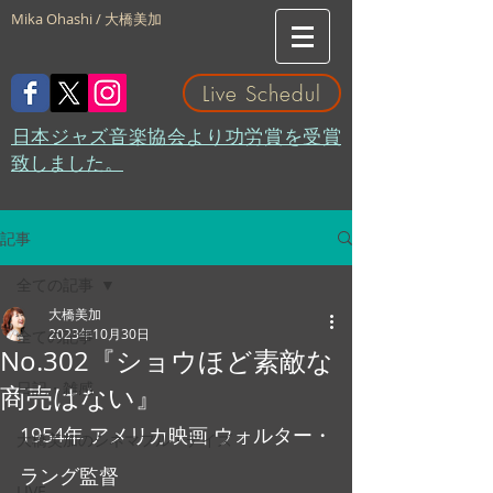
Mika Ohashi / 大橋美加
Live Schedul
​日本ジャズ音楽協会より功労賞を受賞
致しました。
記事
全ての記事
大橋美加
2023年10月30日
全ての記事
No.302『ショウほど素敵な
日記・雑感
商売はない』
1954年 アメリカ映画 ウォルター・
大橋美加のシネマフル・デイズ
ラング監督
LIVE