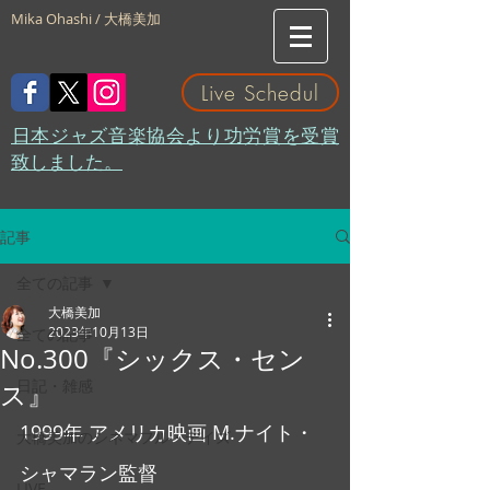
Mika Ohashi / 大橋美加
Live Schedul
​日本ジャズ音楽協会より功労賞を受賞
致しました。
記事
全ての記事
大橋美加
2023年10月13日
全ての記事
No.300『シックス・セン
日記・雑感
ス』
1999年 アメリカ映画 M.ナイト・
大橋美加のシネマフル・デイズ
シャマラン監督
LIVE