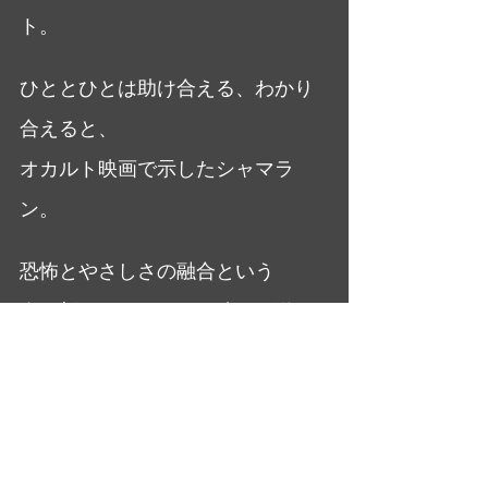
ト。
ひととひとは助け合える、わかり
合えると、
オカルト映画で示したシャマラ
ン。
恐怖とやさしさの融合という
全く新しいジャンルの映画を送り
出したのちも、
彼は類想のない独自のストーリー
を描き続けている。
大橋美加のシネマフル・デイズ