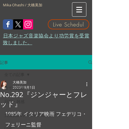
Mika Ohashi / 大橋美加
Live Schedul
​日本ジャズ音楽協会より功労賞を受賞
致しました。
記事
全ての記事
大橋美加
2023年9月1日
全ての記事
No.292『ジンジャーとフレ
日記・雑感
ッド』
1985年 イタリア映画 フェデリコ・
大橋美加のシネマフル・デイズ
フェリーニ監督
LIVE