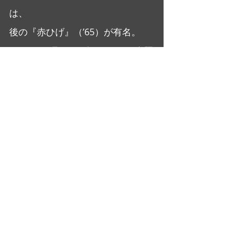
は、
後の『赤ひげ』（’65）が有名。
”ア”の項で取りあげているので参照
あれ。
大橋美加のシネマフル・デイズ
最新記事
すべて表示