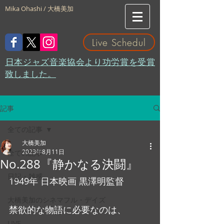
Mika Ohashi / 大橋美加
Live Schedul
​日本ジャズ音楽協会より功労賞を受賞
致しました。
記事
全ての記事
大橋美加
2023年8月11日
全ての記事
No.288『静かなる決闘』
日記・雑感
1949年 日本映画 黒澤明監督
大橋美加のシネマフル・デイズ
禁欲的な物語に必要なのは、
LIVE