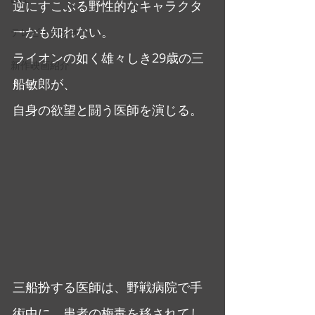
逆にすこぶる野性的なキャラクタ
ーかも知れない。
テレビ・ラジオ
ライオンの如く雄々しき29歳の三
新作映画紹介
船敏郎が、
自身の欲望と闘う医師を演じる。
三船扮する医師は、野戦病院で手
術中に、患者の梅毒を移されてし