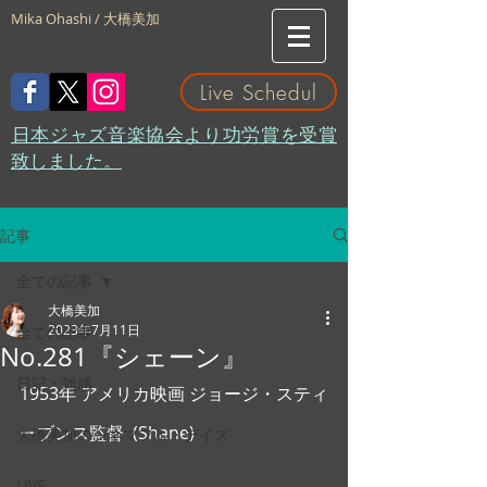
Mika Ohashi / 大橋美加
Live Schedul
​日本ジャズ音楽協会より功労賞を受賞
致しました。
記事
全ての記事
大橋美加
2023年7月11日
全ての記事
No.281『シェーン』
日記・雑感
1953年 アメリカ映画 ジョージ・スティ
ーブンス監督  (Shane)
大橋美加のシネマフル・デイズ
LIVE