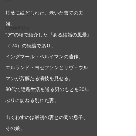
枯葉に縁どられた、老いた嘗ての夫
テレビ・ラジオ
婦。
新作映画紹介
“ア”の項で紹介した『ある結婚の風景』
（'74）の続編であり、
イングマール・ベルイマンの遺作。
エルランド・ヨセフソンとリヴ・ウル
マンが芳醇たる演技を見せる。
80代で隠遁生活を送る男のもとを30年
ぶりに訪ねる別れた妻。
出くわすのは最初の妻との間の息子、
その娘。