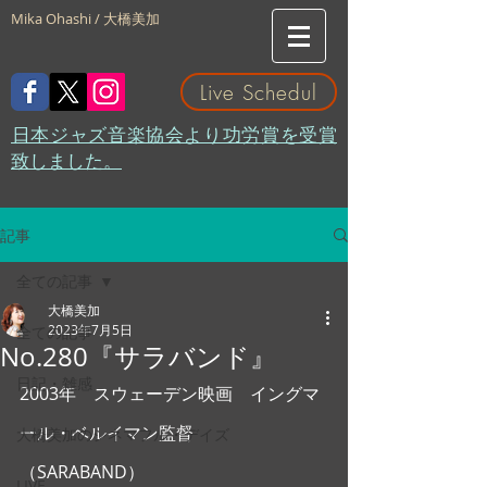
Mika Ohashi / 大橋美加
Live Schedul
​日本ジャズ音楽協会より功労賞を受賞
致しました。
記事
全ての記事
大橋美加
2023年7月5日
全ての記事
No.280『サラバンド』
日記・雑感
2003年　スウェーデン映画　イングマ
ール・ベルイマン監督
大橋美加のシネマフル・デイズ
（SARABAND）
LIVE