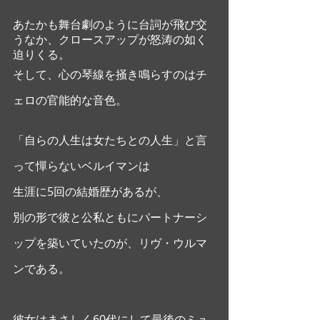
あたかも舞台劇のように台詞が飛び交
うなか、クロースアップが怒涛の如く
迫りくる。  
そして、心の琴線を掻き鳴らすのはチ
ェロの官能的な音色。
「自らの人生は女たちとの人生」と言
って憚らないベルイマンは
生涯に5回の結婚歴があるが、
別の形で彼と公私ともにパートナーシ
ップを築いていたのが、リヴ・ウルマ
ンである。  
彼女はまさしく60代にして最後のミュ