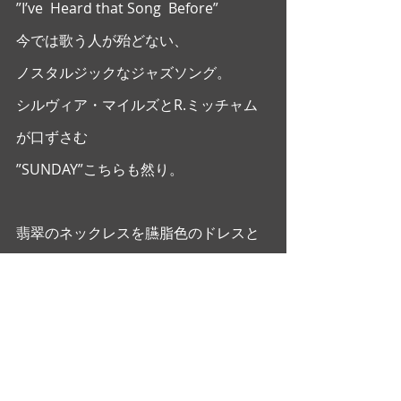
”I’ve  Heard that Song  Before”
今では歌う人が殆どない、
ノスタルジックなジャズソング。
シルヴィア・マイルズとR.ミッチャム
が口ずさむ
”SUNDAY”こちらも然り。
翡翠のネックレスを臙脂色のドレスと
纏うシャーロット・ランプリング。
あの色合いを眼で観る愉しみは
”言葉”の世界ではあり得ない。
映画に感謝！
大橋美加のシネマフル・デイズ