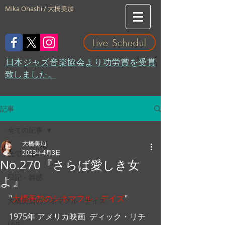
Mika Ohashi / 大橋美加
Live Schedul
​日本ジャズ音楽協会より功労賞を受賞
致しました。
記事
全ての記事
大橋美加
2023年4月3日
全ての記事
No.270『さらば愛しき女
日記・雑感
よ』
"
大橋美加のシネマフル・デイズ
"
大橋美加のシネマフル・デイズ
1975年 アメリカ映画  ディック・リチ
LIVE