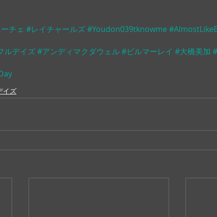
ニーチェ
#レイチャールズ
#Youdon039tknowme
#AlmostLike
フルデイズ
#アンディマクダウェル
#ビルマーレイ
#大橋美加
Day
デイズ