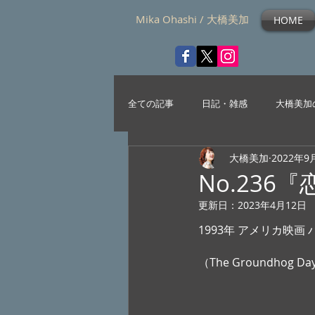
Mika Ohashi / 大橋美加
HOME
全ての記事
日記・雑感
大橋美加
大橋美加
2022年9
No.236
更新日：
2023年4月12日
1993年 アメリカ映画
（The Groundhog Da