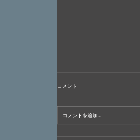
コメント
コメントを追加…
”大橋美加のシネマフル・デイ