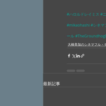
#ハロルドレイミス
#
#mikaohashi
#シネマ
ール
#TheGroundhog
大橋美加のシネマフル・
最新記事