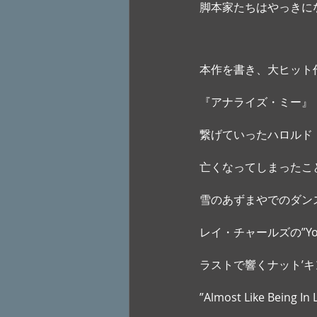
脚本家たちはやっきに
本作を書き、大ヒット
『アナライズ・ミー』
繋げていったハロルド
亡くなってしまったこ
雪のあずまやでのダン
レイ・チャールズの”You d
ラストで響くナット’キ
”Almost Like Being