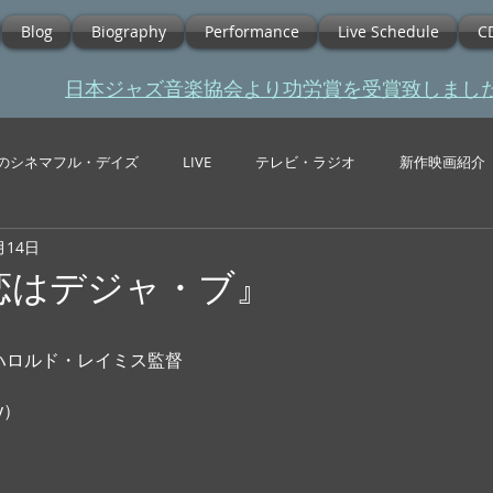
Blog
Biography
Performance
Live Schedule
C
​日本ジャズ音楽協会より功労賞を受賞致しまし
のシネマフル・デイズ
LIVE
テレビ・ラジオ
新作映画紹介
月14日
『恋はデジャ・ブ』
 ハロルド・レイミス監督
y） 