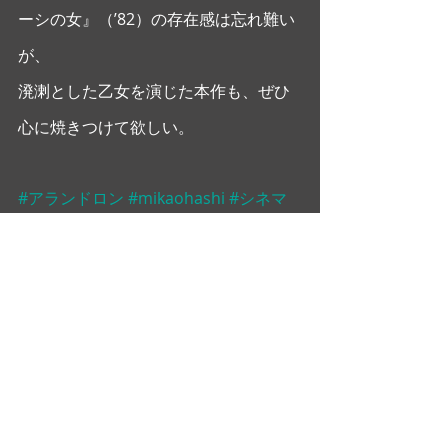
ーシの女』（’82）の存在感は忘れ難い
が、
溌溂とした乙女を演じた本作も、ぜひ
心に焼きつけて欲しい。
#アランドロン
#mikaohashi
#シネマ
フルデイズ
#ピエールガスパールユイ
#
サンスーシの女
#ロミーシュナイダー
#
大橋美加
大橋美加のシネマフル・デイズ