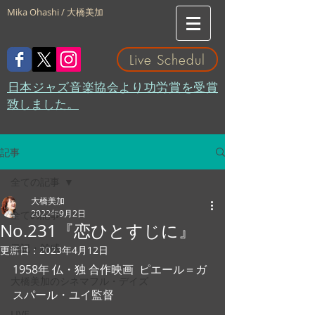
Mika Ohashi / 大橋美加
Live Schedul
​日本ジャズ音楽協会より功労賞を受賞
致しました。
記事
全ての記事
大橋美加
2022年9月2日
全ての記事
No.231『恋ひとすじに』
日記・雑感
更新日：
2023年4月12日
1958年 仏・独 合作映画  ピエール＝ガ
大橋美加のシネマフル・デイズ
スパール・ユイ監督
LIVE