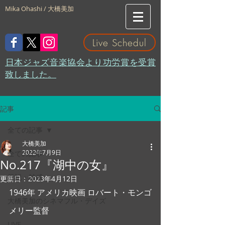
Mika Ohashi / 大橋美加
Live Schedul
​日本ジャズ音楽協会より功労賞を受賞
致しました。
記事
全ての記事
大橋美加
2022年7月9日
全ての記事
No.217『湖中の女』
日記・雑感
更新日：
2023年4月12日
1946年 アメリカ映画 ロバート・モンゴ
大橋美加のシネマフル・デイズ
メリー監督
LIVE