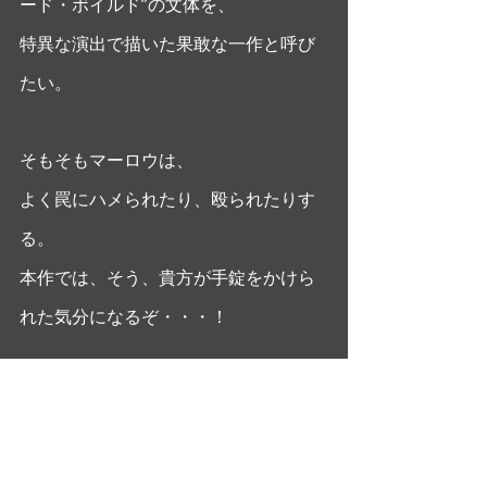
ード・ボイルド”の文体を、
特異な演出で描いた果敢な一作と呼び
たい。
そもそもマーロウは、
よく罠にハメられたり、殴られたりす
る。
本作では、そう、貴方が手錠をかけら
れた気分になるぞ・・・！
#オードリートッター
#フィリップマー
ロウ
#mikaohashi
#シネマフルデイズ
#ロバートモンゴメリー
#レイモンドチ