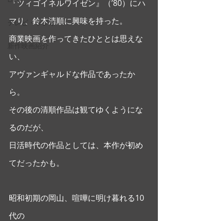
『ツィゴイネルワイゼン』（’80）にハ
マり、鈴木清順に興味を持った。 
テレビ・ラジオ
商業映画を作ってきたひととは思えな
新作映画紹介
い、
アヴァンギャルドな作品であったか
ら。
その後の清順作品は観てゆくようにな
るのだが、
日活時代の作品としては、本作が初め
てだったかも。
昭和初期の岡山、喧嘩に明け暮れる10
代の