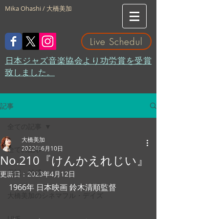
Mika Ohashi / 大橋美加
Live Schedul
​日本ジャズ音楽協会より功労賞を受賞
致しました。
記事
全ての記事
大橋美加
2022年6月10日
全ての記事
No.210『けんかえれじい』
日記・雑感
更新日：
2023年4月12日
1966年 日本映画 鈴木清順監督 
大橋美加のシネマフル・デイズ
LIVE